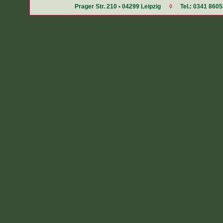
Prager Str. 210 • 04299 Leipzig
◊
Tel.: 0341 860